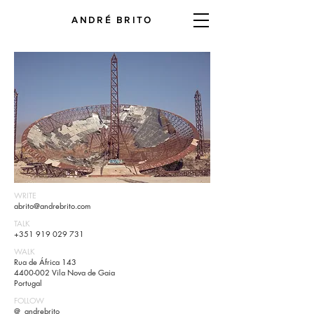
ANDRÉ BRITO
WRITE
abrito@andrebrito.com
TALK
+351 919 029 731
WALK
Rua de África 143
4400-002
Vila Nova de Gaia
Portugal
FOLLOW
@_andrebrito_